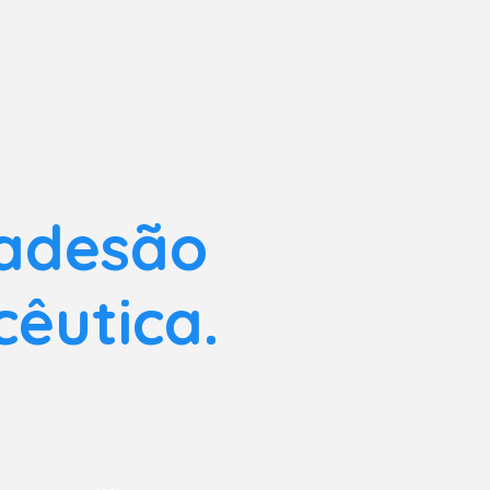
 adesão
cêutica.